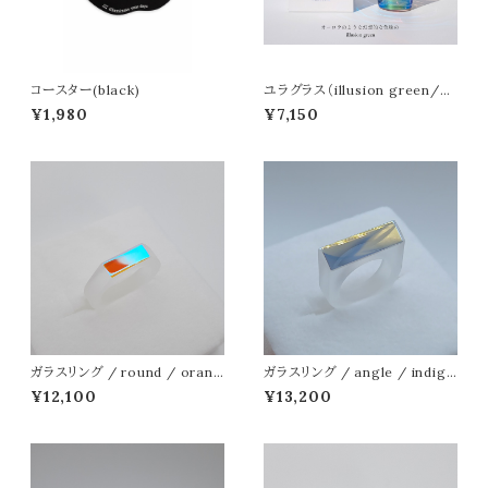
コースター(black)
ユラグラス（illusion green/イ
リュージョングリーン）
¥1,980
¥7,150
ガラスリング / round / orang
ガラスリング / angle / indigo
e-light blue
-yellow
¥12,100
¥13,200