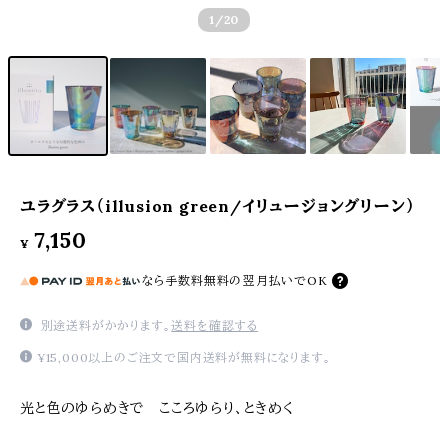
1
/20
ユラグラス（illusion green/イリュージョングリーン）
7,150
¥
なら
手数料無料の
翌月払いでOK
別途送料がかかります。
送料を確認する
¥15,000以上のご注文で国内送料が無料になります。
光と色のゆらめきで こころゆらり、ときめく