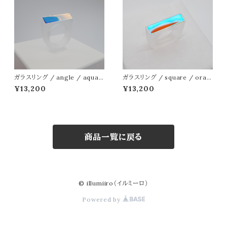
ガラスリング / angle / aqua
ガラスリング / square / oran
blue-pink
ge-light blue
¥13,200
¥13,200
商品一覧に戻る
© illumiiro（イルミーロ）
Powered by