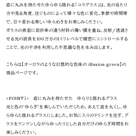
底に丸みを持たせたゆらゆら揺れる「ユラグラス」は、光の当たり
方や見る角度、注ぐものによって様々な色に変化。季節や時間帯
で、日々変わる美しいゆらめきをお楽しみください。
ガラスの表面に屈折率の違う材料の薄い膜を重ね、反射/透過さ
せる光の波長を100万分の1ミリレベルで緻密にコントロールする
ことで、光の干渉を利用した不思議な色を生み出します。
こちらは【オーロラのような幻想的な色味の illusion green】の
商品ページです。
<POINT１> 底に丸みを持たせた ゆらりと揺れるグラス
光と色の”ゆらぎ”を楽しんでいただくため、あえて底を丸くし、ゆ
らゆらと揺れるグラスにしました。お気に入りのドリンクを注ぎ、グ
ラスをツンツンしながらゆったりとした自分だけのゆらぎ時間をお
楽しみください。