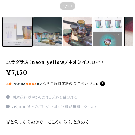
1
/20
ユラグラス（neon yellow/ネオンイエロー）
¥7,150
なら
手数料無料の
翌月払いでOK
別途送料がかかります。
送料を確認する
¥15,000以上のご注文で国内送料が無料になります。
光と色のゆらめきで こころゆらり、ときめく