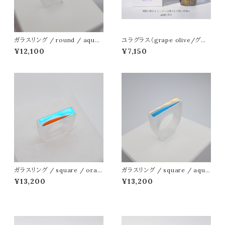
ガラスリング / round / aqua
ユラグラス（grape olive/グレ
blue-pink
ープオリーブ）
¥12,100
¥7,150
ガラスリング / square / oran
ガラスリング / square / aqua
ge-light blue
blue-pink
¥13,200
¥13,200