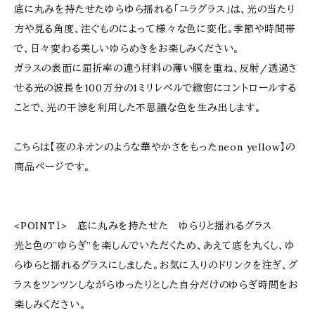
底に丸みを持たせたゆらゆら揺れる「ユラグラス」は、光の当たり
方や見る角度、注ぐものによって様々な色に変化。季節や時間帯
で、日々変わる美しいゆらめきをお楽しみください。
ガラスの表面に屈折率の違う材料の薄い膜を重ね、反射/透過さ
せる光の波長を100万分の1ミリレベルで緻密にコントロールする
ことで、光の干渉を利用した不思議な色を生み出します。
こちらは【夜のネオンのような華やかさをもったneon yellow】の
商品ページです。
<POINT１> 底に丸みを持たせた ゆらりと揺れるグラス
光と色の”ゆらぎ”を楽しんでいただくため、あえて底を丸くし、ゆ
らゆらと揺れるグラスにしました。お気に入りのドリンクを注ぎ、グ
ラスをツンツンしながらゆったりとした自分だけのゆらぎ時間をお
楽しみください。