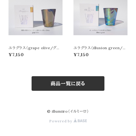
ユラグラス（grape olive/グレ
ユラグラス（illusion green/イ
ープオリーブ）
リュージョングリーン）
¥7,150
¥7,150
商品一覧に戻る
© illumiiro（イルミーロ）
Powered by