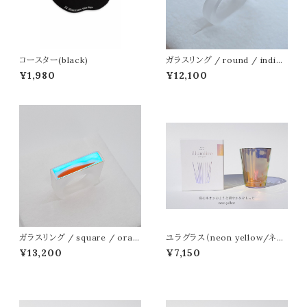
コースター(black)
ガラスリング / round / indig
o-yellow
¥1,980
¥12,100
ガラスリング / square / oran
ユラグラス（neon yellow/ネオ
ge-light blue
ンイエロー）
¥13,200
¥7,150