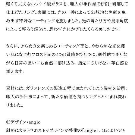
軽くて丈夫なホウケイ酸ガラスを、職人が手作業で研削・研磨して
仕上げたリング。表面には、光の干渉によって幻想的な色彩を生
み出す特殊なコーティングを施しました。光の当たり方や見る角度
によって移ろう輝きは、思わず光にかざしたくなる美しさです。
さらに、きらめきを楽しめるコーティング面と、やわらかな光を纏
い肌になじむフロスト面の2つの質感をひとつに。個性的でありな
がら日常の装いにも自然に溶け込み、指先にさりげない存在感を
添えます。
素材には、ガラスレンズの製造工程で生まれてしまう端材を活用。
職人の手仕事によって、新たな価値を持つリングへと生まれ変わ
りました。
◎デザイン：angle
斜めにカットされたトップラインが特徴の「angle」。ほどよいシャ